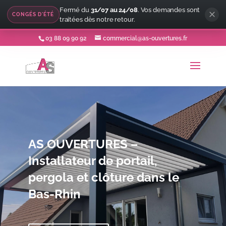
Fermé du
31/07 au 24/08
. Vos demandes sont
CONGÉS D'ÉTÉ
traitées dès notre retour.
03 88 09 90 92
commercial@as-ouvertures.fr
AS OUVERTURES –
Installateur de portail,
pergola et clôture dans le
Bas-Rhin