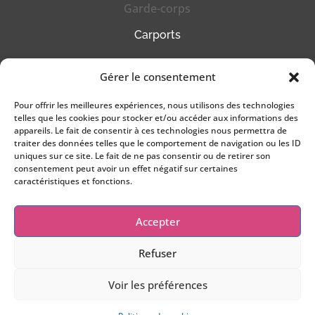
Garde-corps
Carports
HORAIRES
Gérer le consentement
DU LUNDI AU VENDREDI
Pour offrir les meilleures expériences, nous utilisons des technologies
09h00 – 12h00
telles que les cookies pour stocker et/ou accéder aux informations des
14h00 – 18h00
appareils. Le fait de consentir à ces technologies nous permettra de
le
SAMEDI
sur RENDEZ-VOUS
traiter des données telles que le comportement de navigation ou les ID
uniques sur ce site. Le fait de ne pas consentir ou de retirer son
NOUS CONTACTER
consentement peut avoir un effet négatif sur certaines
caractéristiques et fonctions.
03 88 099 092
commercial@as-ouvertures.fr
Accepter
Refuser
Voir les préférences
AS OUVERTURES ©
2026
|
Mentions légales
|
Conception : ART MARKETING