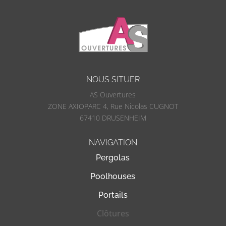
NOUS SITUER
AS Ouvertures
ZONE AXIOPARC 4, Rue Nicolas CUGNOT
67410 DRUSENHEIM
NAVIGATION
Pergolas
Poolhouses
Portails
Clôtures