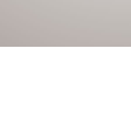
 elle qui conditionne tout le reste : la
n alsace et dans le Bas-Rhin, où les
troites en centre-ville de Haguenau, grandes
et dans quels cas elles sont les plus