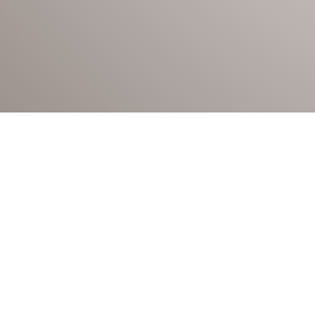
première question à se poser est celle du type d’ouverture. C’est
ation possible et même les travaux de préparation nécessaires. E
errains en pente dans les collines autour de Saverne, entrées é
), il n’y a pas de solution universelle. Voici les trois options 
.