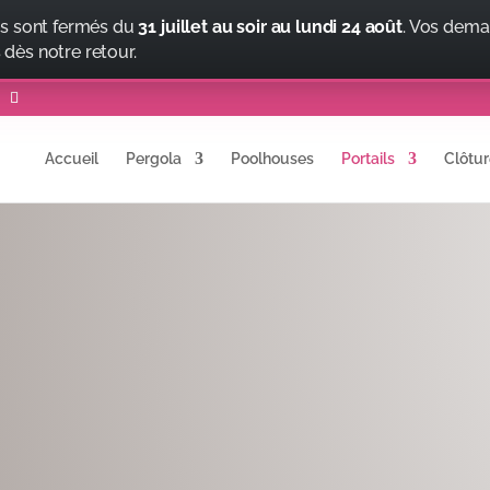
s sont fermés du
31 juillet au soir au lundi 24 août
. Vos dema
 dès notre retour.
Accueil
Pergola
Poolhouses
Portails
Clôtur
 : INSTALLATION DE
URE
portails sur mesure
Bas-
Art & Portails