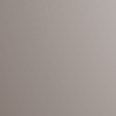
la structure, 25 ans sur le laquage, 5 
la quincaillerie