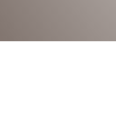
Avant de penser au style ou à la couleur, la 
faisabilité technique, le budget, la motoris
configurations d’entrée sont très variées (t
propriétés dans la plaine autour de Drusenheim
pertinentes pour vous aidez à faire un choix