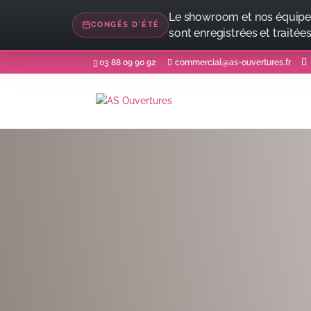
Le showroom et nos équipe
CONGÉS D'ÉTÉ
sont enregistrées et traitées
03 88 09 90 92
commercial@as-ouvertures.fr
PORTAILS BAS-RHIN
PORTAILS SUR MES
AS Ouvertures
Rhin