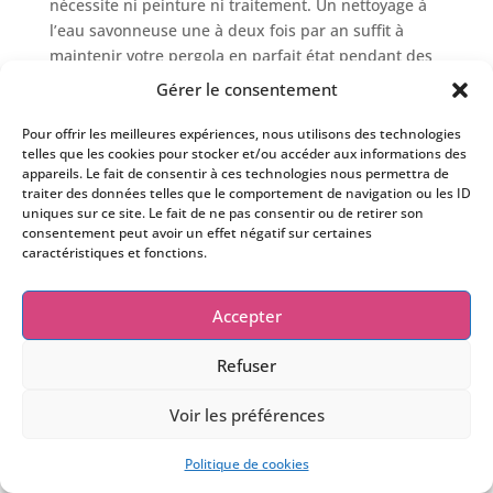
nécessite ni peinture ni traitement. Un nettoyage à
l’eau savonneuse une à deux fois par an suffit à
maintenir votre pergola en parfait état pendant des
décennies.
Gérer le consentement
Quant à la pose, elle est assurée
exclusivement par
Pour offrir les meilleures expériences, nous utilisons des technologies
nos propres équipes
. Pas de sous-traitant, pas
telles que les cookies pour stocker et/ou accéder aux informations des
d’intérimaire : les poseurs qui viennent chez vous
appareils. Le fait de consentir à ces technologies nous permettra de
traiter des données telles que le comportement de navigation ou les ID
sont salariés d’AS Ouvertures. C’est notre façon de
uniques sur ce site. Le fait de ne pas consentir ou de retirer son
garantir la qualité du chantier de A à Z.
consentement peut avoir un effet négatif sur certaines
caractéristiques et fonctions.
DEVIS GRATUIT
Accepter
Refuser
Comment se déroule votre
Voir les préférences
projet de pergola
Politique de cookies
bioclimatique ?