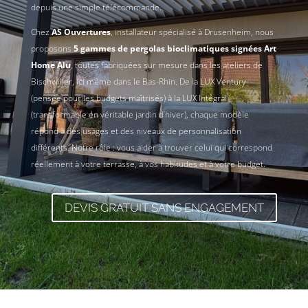
depuis une simple télécommande.
Chez
AS Ouvertures
, installateur spécialisé à Drusenheim, nous
proposons
5 gammes de pergolas bioclimatiques signées Art
Home Alu
, toutes fabriquées sur mesure dans les ateliers de
Bischwiller, ici même dans le Bas-Rhin. De la LUX Ventury
(pensée pour les budgets maîtrisés) à la LUX Intégral
(transformable en véritable jardin d’hiver), chaque modèle
répond à des usages et des niveaux de personnalisation
différents. Notre rôle : vous aider à trouver celui qui correspond
réellement à votre terrasse, à vos habitudes et à votre budget.
DEVIS GRATUIT SANS ENGAGEMENT