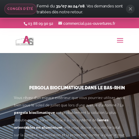
Fermé du
31/07 au 24/08
. Vos demandes sont
CONGÉS D'ÉTÉ
traitées dès notre retour.
03 88 09 90 92
commercial@as-ouvertures.fr
PERGOLA BIOCLIMATIQUE DANS LE BAS-RHIN
Vous rêvez d’un espace extérieur que vous pourriez utiliser aussi
bien sous le soleil de juillet que lors d’une averse d’automne ? La
pergola bioclimatique
est probablement la solution la plus
aboutie pour y parvenir. Grâce à son système de
lames
orientables en aluminium
, elle vous donne un contrôle total
sur la lumière, la ventilation et la protection contre la pluie le tout