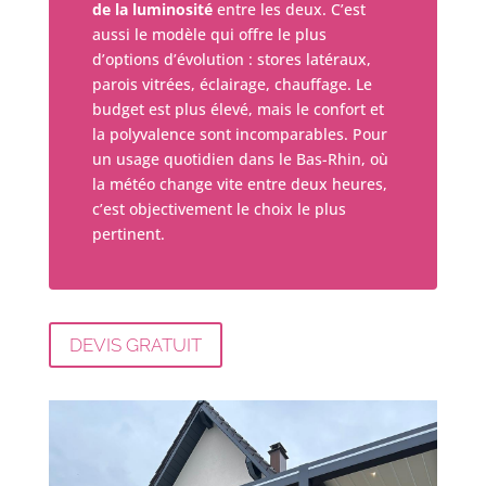
de la luminosité
entre les deux. C’est
aussi le modèle qui offre le plus
d’options d’évolution : stores latéraux,
parois vitrées, éclairage, chauffage. Le
budget est plus élevé, mais le confort et
la polyvalence sont incomparables. Pour
un usage quotidien dans le Bas-Rhin, où
la météo change vite entre deux heures,
c’est objectivement le choix le plus
pertinent.
DEVIS GRATUIT