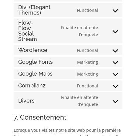
google-
to
Divi (Elegant
Functional
Themes)
recaptcha
Consent
service
to
google-
Flow-
service
Finalité en attente
analytics
Flow
Social
divi-
Consent
d’enquête
Stream
(elegant-
to
themes)
service
Wordfence
Functional
Consent
flow-
to
Google Fonts
Marketing
flow-
Consent
service
social-
to
Google Maps
Marketing
wordfence
stream
Consent
service
to
Complianz
Functional
google-
Consent
service
fonts
to
Finalité en attente
google-
Divers
service
Consent
d’enquête
maps
complianz
to
7. Consentement
service
divers
Lorsque vous visitez notre site web pour la première