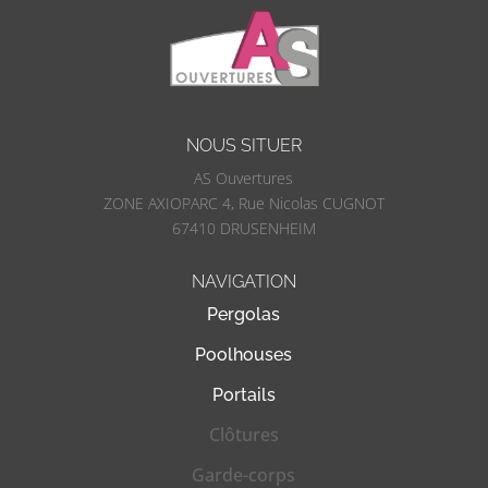
NOUS SITUER
AS Ouvertures
ZONE AXIOPARC 4, Rue Nicolas CUGNOT
67410 DRUSENHEIM
NAVIGATION
Pergolas
Poolhouses
Portails
Clôtures
Garde-corps