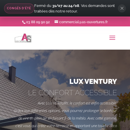
Fermé du
31/07 au 24/08
. Vos demandes sont
CONGÉS D'ÉTÉ
traitées dès notre retour.
03 88 09 90 92
commercial@as-ouvertures.fr
LUX VENTURY
LE CONFORT ACCESSIBLE
Avec LUX VENTURY, le confort est enfin accessible.
Grâce aux différentes options, vous pourrez prolonger le bonheur
de vire en plein air en faisant fi de la météo.
Avec cette gamme,
c’est vous qui créez votre terrasse en apportant une touche déco