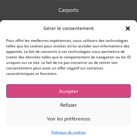
Carports
HORAIRES
Gérer le consentement
DU LUNDI AU VENDREDI
Pour offrir les meilleures expériences, nous utilisons des technologies
09h00 – 12h00
telles que les cookies pour stocker et/ou accéder aux informations des
14h00 – 18h00
appareils. Le fait de consentir à ces technologies nous permettra de
le
SAMEDI
sur RENDEZ-VOUS
traiter des données telles que le comportement de navigation ou les ID
uniques sur ce site. Le fait de ne pas consentir ou de retirer son
NOUS CONTACTER
consentement peut avoir un effet négatif sur certaines
caractéristiques et fonctions.
03 88 099 092
commercial@as-ouvertures.fr
Accepter
Refuser
Voir les préférences
AS OUVERTURES ©
2026
|
Mentions légales
|
Conception : ART MARKETING
Politique de cookies