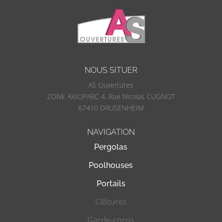
NOUS SITUER
AS Ouvertures
ZONE AXIOPARC 4, Rue Nicolas CUGNOT
67410 DRUSENHEIM
NAVIGATION
Pergolas
Poolhouses
Portails
Clôtures
Garde-corps